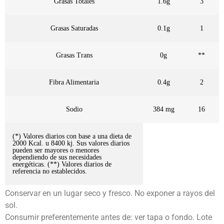
Grasas Totales
1.6g
3
Grasas Saturadas
0.1g
1
Grasas Trans
0g
**
Fibra Alimentaria
0.4g
2
Sodio
384 mg
16
(*) Valores diarios con base a una dieta de
2000 Kcal. u 8400 kj. Sus valores diarios
pueden ser mayores o menores
dependiendo de sus necesidades
energéticas. (**) Valores diarios de
referencia no establecidos.
Conservar en un lugar seco y fresco. No exponer a rayos del
sol.
Consumir preferentemente antes de: ver tapa o fondo. Lote