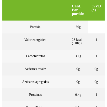
Cant.
%VD
Por
(*)
porción
Porción
60g
Valor energético
28 kcal
1
(118kj)
Carbohidratos
3.1g
1
Azúcares totales
0g
0g
Azúcares agregados
0g
0g
Proteínas
0.4g
1